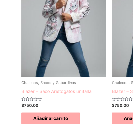
Chalecos, Sacos y Gabardinas
Chalecos, 
Blazer – Saco Aristogatos unitalla
Blazer – 
Valorado
Valorado
$
750.00
$
750.00
con
con
0
0
de
de
Añadir al carrito
Añad
5
5