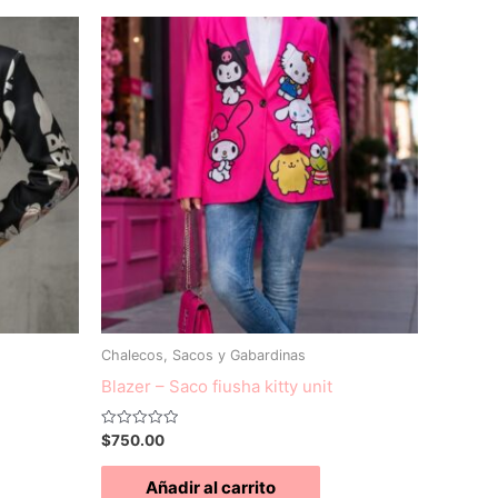
Chalecos, Sacos y Gabardinas
Blazer – Saco fiusha kitty unit
Valorado
$
750.00
con
0
de
Añadir al carrito
5