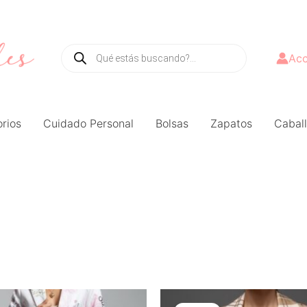
Búsqueda
de
productos
Acc
rios
Cuidado Personal
Bolsas
Zapatos
Caball
El
El
precio
precio