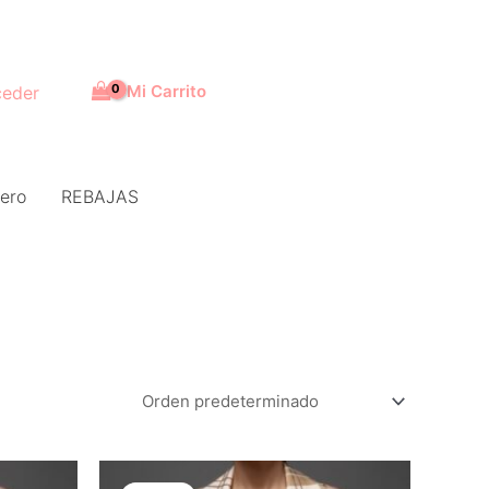
Mi Carrito
eder
ero
REBAJAS
El
El
precio
precio