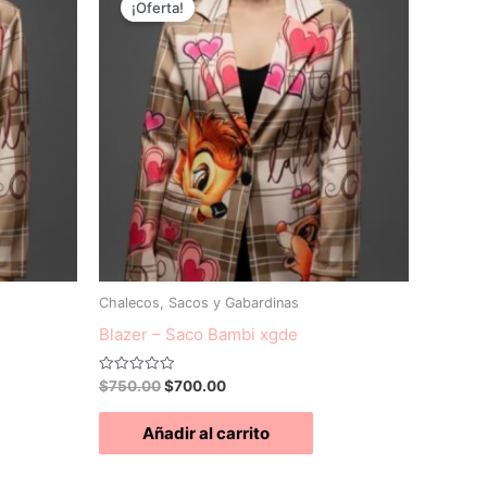
¡Oferta!
original
actual
era:
es:
$750.00.
$700.00.
Chalecos, Sacos y Gabardinas
Blazer – Saco Bambi xgde
Valorado
$
750.00
$
700.00
con
0
de
Añadir al carrito
5