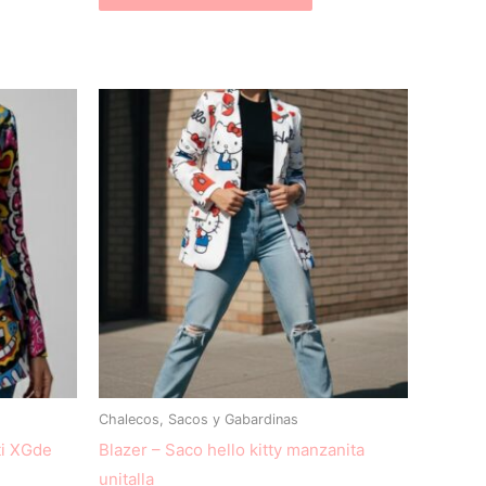
Chalecos, Sacos y Gabardinas
tti XGde
Blazer – Saco hello kitty manzanita
unitalla