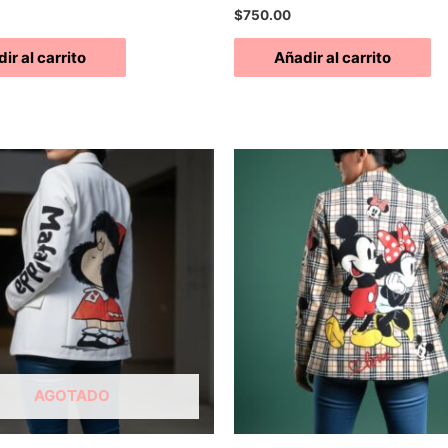
Valorado
$
750.00
con
0
de
ir al carrito
Añadir al carrito
5
AGOTADO