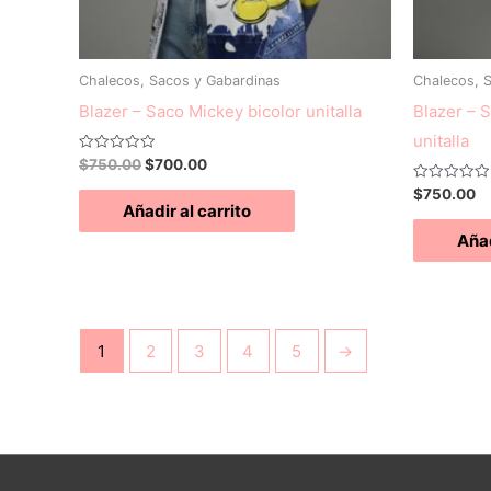
Chalecos, Sacos y Gabardinas
Chalecos, 
Blazer – Saco Mickey bicolor unitalla
Blazer – 
unitalla
Valorado
$
750.00
$
700.00
con
0
Valorado
$
750.00
de
con
Añadir al carrito
5
0
de
Añad
5
1
2
3
4
5
→