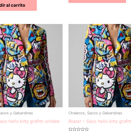
ir al carrito
Sacos y Gabardinas
Chalecos, Sacos y Gabardinas
co hello kitty grafitti unitalla
Blazer – Saco hello kitty grafi