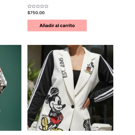
Valorado
$
750.00
con
0
de
Añadir al carrito
5