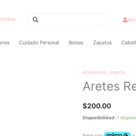
Búsqueda
de
productos
Acc
rios
Cuidado Personal
Bolsas
Zapatos
Caball
Accesorios
,
Joyería
Aretes
Aretes R
Renata
cantidad
$
200.00
Disponibilidad:
1 dispon