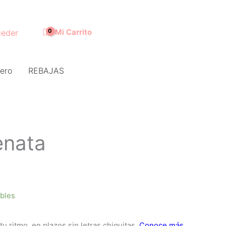
Mi Carrito
eder
ero
REBAJAS
enata
ibles