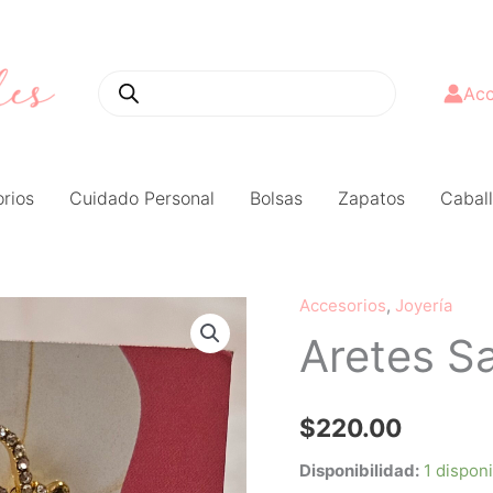
Búsqueda
de
productos
Acc
rios
Cuidado Personal
Bolsas
Zapatos
Caball
Accesorios
,
Joyería
Aretes
Aretes S
Salma
dorados
cantidad
$
220.00
Disponibilidad:
1 dispon