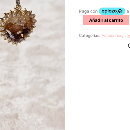
$250.0
Añadir al carrito
Categorías:
Accesorios
,
Jo