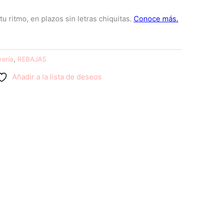
0.
$200.00.
yería
,
REBAJAS
Añadir a la lista de deseos