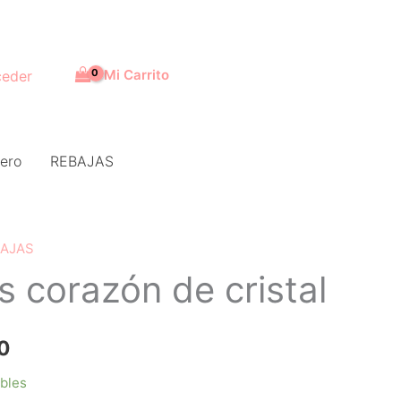
Mi Carrito
eder
ero
REBAJAS
AJAS
El
 corazón de cristal
precio
actual
0
es:
ibles