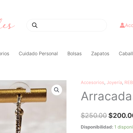
Búsqueda
de
productos
Acc
rios
Cuidado Personal
Bolsas
Zapatos
Caball
Accesorios
,
Joyería
,
REB
Arracadas
El
Arracadas
corazón
precio
de
cristal
original
$
250.00
$
200.0
cantidad
era:
Disponibilidad:
1 dispon