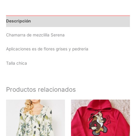
Descripción
Chamarra de mezclilla Serena
Aplicaciones es de flores grises y pedreria
Talla chica
Productos relacionados
Este
Este
producto
produc
tiene
tiene
múltiples
múltipl
variantes.
variant