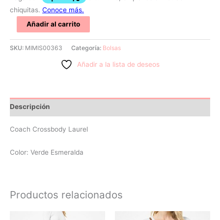
Añadir al carrito
SKU:
MIMIS00363
Categoría:
Bolsas
Añadir a la lista de deseos
Descripción
Coach Crossbody Laurel
Color: Verde Esmeralda
Productos relacionados
El
El