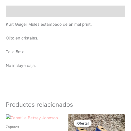
Descripción
Kurt Geiger Mules estampado de animal print.
Ojito en cristales.
Talla 5mx
No incluye caja.
Productos relacionados
El
El
precio
precio
¡Oferta!
¡Oferta!
original
actual
Zapatos
era:
es: