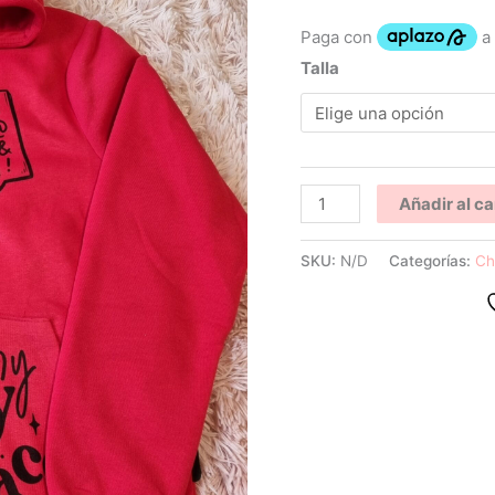
Talla
Añadir al ca
SKU:
N/D
Categorías:
Ch