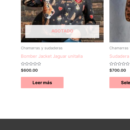
AGOTADO
Chamarras y sudaderas
Chamarras 
Bomber Jacket Jaguar unitalla
Sudadera
Valorado
Valorado
$
600.00
$
700.00
con
con
0
0
de
de
Leer más
Sel
5
5