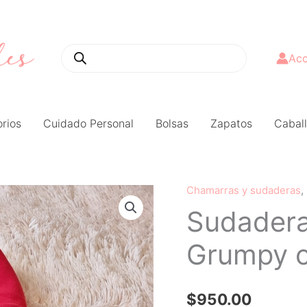
Búsqueda
de
productos
Acc
rios
Cuidado Personal
Bolsas
Zapatos
Caball
Chamarras y sudaderas
,
Sudadera
Sudadera
Mimistrikes
Grumpy
Grumpy c
casaca
cafe
cantidad
$
950.00