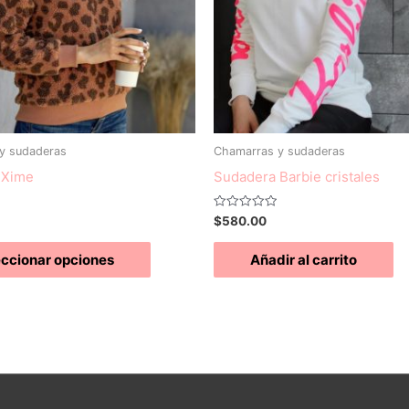
Las
opciones
se
pueden
elegir
en
y sudaderas
Chamarras y sudaderas
la
 Xime
Sudadera Barbie cristales
página
de
Valorado
$
580.00
producto
con
0
de
eccionar opciones
Añadir al carrito
5