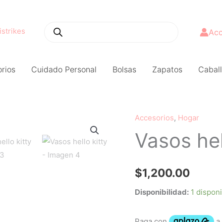
Búsqueda
de
productos
Acc
rios
Cuidado Personal
Bolsas
Zapatos
Caball
Accesorios
,
Hogar
Vasos
Vasos hel
hello
kitty
cantidad
$
1,200.00
Disponibilidad:
1 dispon