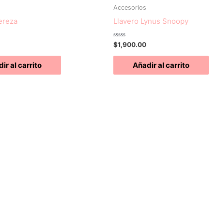
Accesorios
ereza
Llavero Lynus Snoopy
Valorado
$
1,900.00
con
0
de
ir al carrito
Añadir al carrito
5