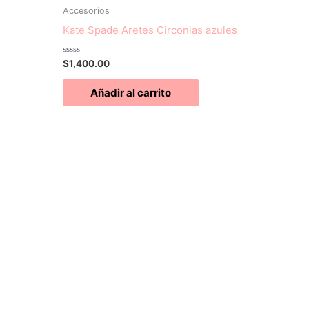
Accesorios
Kate Spade Aretes Circonias azules
Valorado
$
1,400.00
con
0
de
Añadir al carrito
5