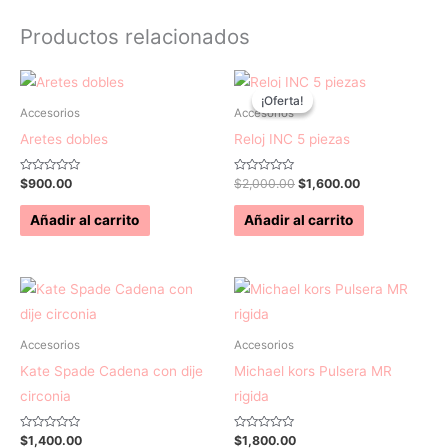
Productos relacionados
El
El
precio
precio
¡Oferta!
¡Oferta!
original
actual
Accesorios
Accesorios
era:
es:
Aretes dobles
Reloj INC 5 piezas
$2,000.00.
$1,600.00.
Valorado
Valorado
$
900.00
$
2,000.00
$
1,600.00
con
con
0
0
de
de
Añadir al carrito
Añadir al carrito
5
5
Accesorios
Accesorios
Kate Spade Cadena con dije
Michael kors Pulsera MR
circonia
rigida
Valorado
Valorado
$
1,400.00
$
1,800.00