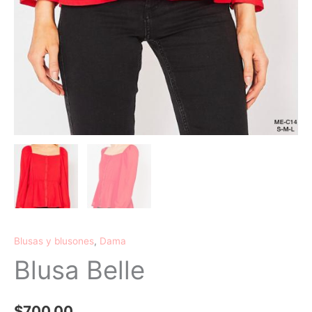
Blusas y blusones
,
Dama
Blusa Belle
$
700.00