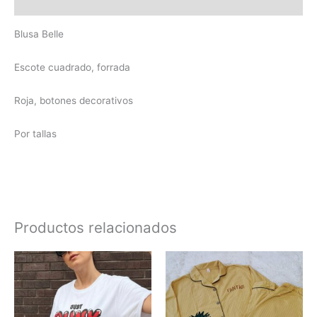
Valoraciones (0)
Blusa Belle
Escote cuadrado, forrada
Roja, botones decorativos
Por tallas
Productos relacionados
Este
produc
tiene
múltipl