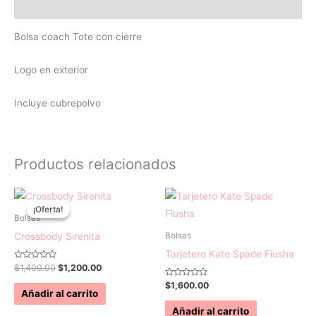
Valoraciones (0)
Bolsa coach Tote con cierre
Logo en exterior
Incluye cubrepolvo
Productos relacionados
El
El
precio
precio
¡Oferta!
¡Oferta!
original
actual
Bolsas
era:
es:
Crossbody Sirenita
Bolsas
$1,400.00.
$1,200.00.
Tarjetero Kate Spade Fiusha
Valorado
$
1,400.00
$
1,200.00
con
0
Valorado
$
1,600.00
de
con
Añadir al carrito
5
0
de
Añadir al carrito
5