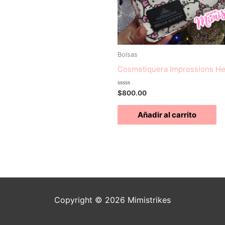
Bolsas
Cosmetiquera Impressions Hel
Valorado
$
800.00
con
0
de
Añadir al carrito
5
Copyright © 2026 Mimistrikes