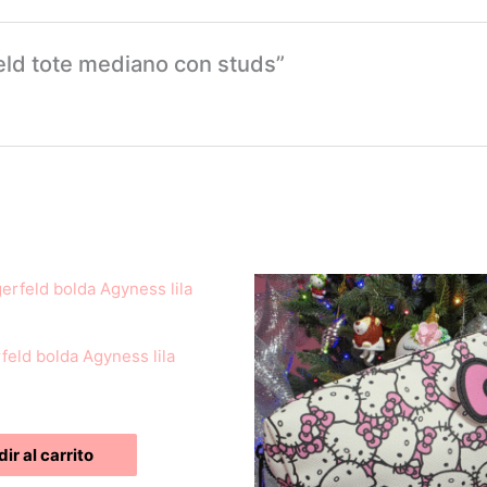
feld tote mediano con studs”
feld bolda Agyness lila
ir al carrito