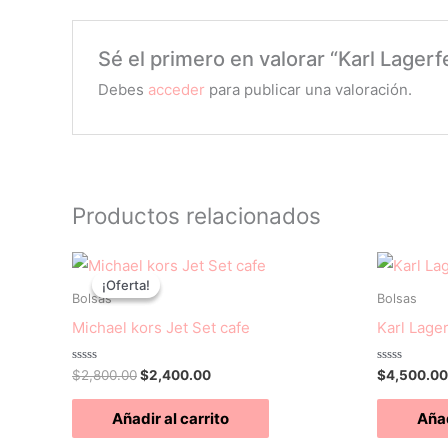
Sé el primero en valorar “Karl Lager
Debes
acceder
para publicar una valoración.
Productos relacionados
El
El
precio
precio
¡Oferta!
¡Oferta!
original
actual
Bolsas
Bolsas
era:
es:
Michael kors Jet Set cafe
Karl Lager
$2,800.00.
$2,400.00.
Valorado
Valorado
$
2,800.00
$
2,400.00
$
4,500.00
con
con
0
0
de
de
Añadir al carrito
Añad
5
5