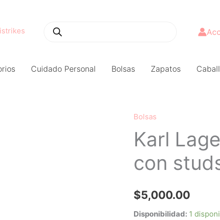
Búsqueda
de
productos
Acc
rios
Cuidado Personal
Bolsas
Zapatos
Caball
Bolsas
Karl
Karl Lage
Lagerfeld
tote
con stud
mediano
con
studs
$
5,000.00
cantidad
Disponibilidad:
1 dispon