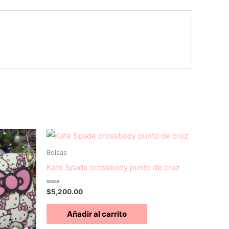
Bolsas
Kate Spade crossbody punto de cruz
Valorado
$
5,200.00
con
0
de
Añadir al carrito
5