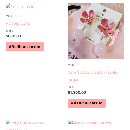
Accesorios
Pulsera osito
Valorado
$
680.00
con
0
de
Añadir al carrito
5
Accesorios
kate Spade Aretes Freshly
largos
Valorado
$
1,800.00
con
0
de
Añadir al carrito
5