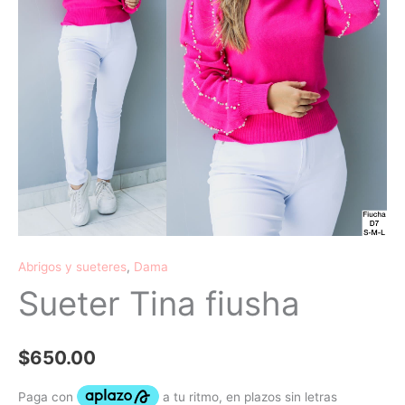
Abrigos y sueteres
,
Dama
Sueter Tina fiusha
$
650.00