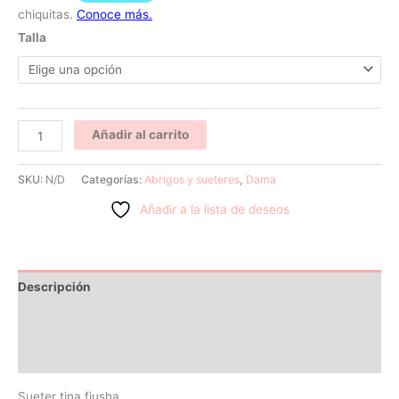
Talla
Añadir al carrito
SKU:
N/D
Categorías:
Abrigos y sueteres
,
Dama
Añadir a la lista de deseos
Descripción
Información adicional
Valoraciones (0)
Sueter tina fiusha