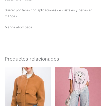
Sueter por tallas con aplicaciones de cristales y perlas en
mangas
Manga abombada
Productos relacionados
Este
producto
tiene
múltiples
variantes.
Las
opciones