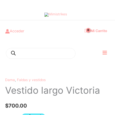
Ir
Main
al
Menu
contenido
Acceder
Mi Carrito
Búsqueda
de
productos
Vestido
largo
Dama
,
Faldas y vestidos
Victoria
cantidad
Vestido largo Victoria
$
700.00