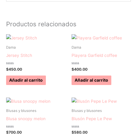
Productos relacionados
Dama
Dama
Jersey Stitch
Playera Garfield coffee
Valorado
Valorado
$
450.00
$
400.00
con
con
0
0
de
de
Añadir al carrito
Añadir al carrito
5
5
Blusas y blusones
Blusas y blusones
Blusa snoopy melon
Blusón Pepe Le Pew
Valorado
Valorado
$
700.00
$
580.00
con
con