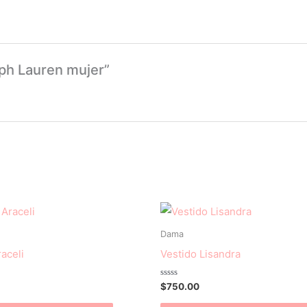
lph Lauren mujer”
Este
producto
Dama
tiene
aceli
Vestido Lisandra
múltiples
variantes.
Valorado
$
750.00
con
Las
0