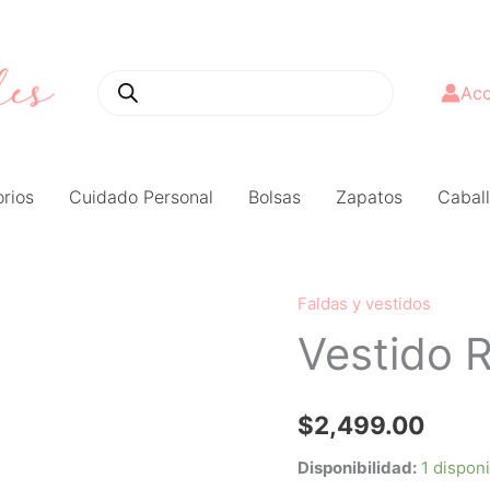
Búsqueda
de
productos
Acc
rios
Cuidado Personal
Bolsas
Zapatos
Caball
Faldas y vestidos
Vestido
Vestido 
Ralph
Lauren
mujer
$
2,499.00
cantidad
Disponibilidad:
1 dispon