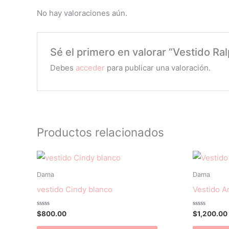
No hay valoraciones aún.
Sé el primero en valorar “Vestido Ra
Debes
acceder
para publicar una valoración.
Productos relacionados
Este
producto
Dama
Dama
tiene
vestido Cindy blanco
Vestido Ar
múltiples
variantes.
Valorado
Valorado
$
800.00
$
1,200.00
con
con
Las
0
0